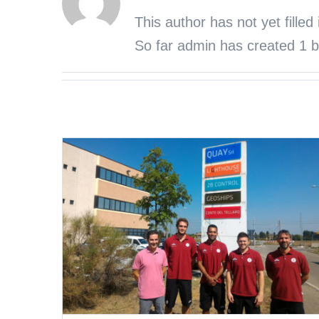
This author has not yet filled 
So far admin has created 1 bl
 main
pani